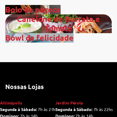
Bolo de paçoca
Canelone de Burrata e
Tomate
Bowl da felicidade
Nossas Lojas
Altinópolis
Jardim Pérola
Segunda à Sábado:
7h às 21h
Segunda à Sábado:
7h às 22hs
Domingo:
7h às 14h
Domingo:
7h às 14h