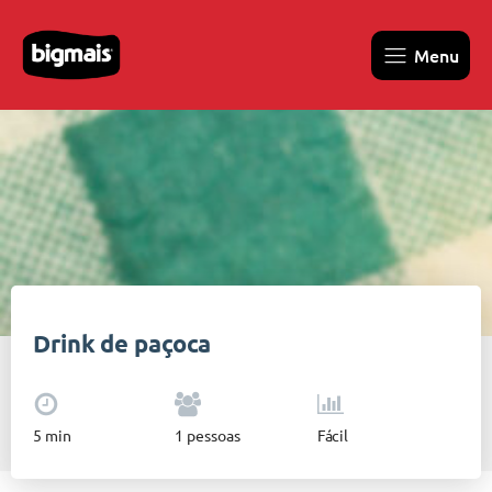
Menu
Drink de paçoca
5
min
1
pessoas
Fácil
Bigmais
•
Receitas juninas
•
Drink de paçoca