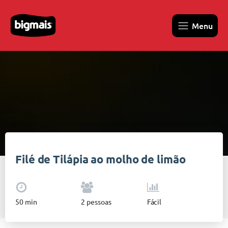
Menu
Filé de Tilápia ao molho de limão
50
min
2
pessoas
Fácil
Bigmais
•
Curiosidades
•
Pescados
•
Filé de Tilápia ao molho de limão