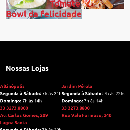
Tomate
Bowl da felicidade
Nossas Lojas
Altinópolis
Jardim Pérola
Segunda à Sábado:
7h às 21h
Segunda à Sábado:
7h às 22hs
Domingo:
7h às 14h
Domingo:
7h às 14h
33 3273.8800
33 3273.8800
Av. Carlos Gomes, 209
Rua Vale Formoso, 240
Lagoa Santa
Segunda à Sábado:
7h às 22h