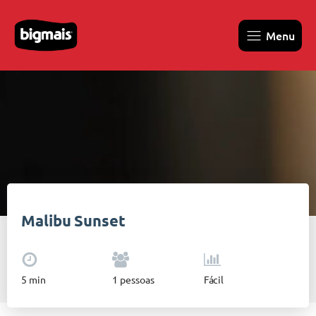
Menu
Malibu Sunset
5
min
1
pessoas
Fácil
Bigmais
•
Bebidas
•
Malibu Sunset