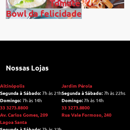
Tomate
Bowl da felicidade
Nossas Lojas
Altinópolis
Jardim Pérola
Segunda à Sábado:
7h às 21h
Segunda à Sábado:
7h às 22hs
Domingo:
7h às 14h
Domingo:
7h às 14h
33 3273.8800
33 3273.8800
Av. Carlos Gomes, 209
Rua Vale Formoso, 240
Lagoa Santa
Segunda à Sábado:
7h às 22h