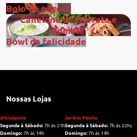
Bolo de paçoca
Canelone de Burrata e
Tomate
Bowl da felicidade
Nossas Lojas
Altinópolis
Jardim Pérola
Segunda à Sábado:
7h às 21h
Segunda à Sábado:
7h às 22hs
Domingo:
7h às 14h
Domingo:
7h às 14h