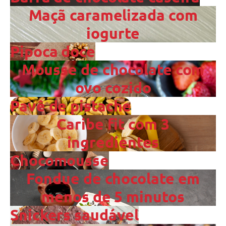
Maçã caramelizada com
iogurte
Pipoca doce
Mousse de chocolate com
ovo cozido
Pavê de pistache
Caribe fit com 3
ingredientes
Chocomousse
Fondue de chocolate em
menos de 5 minutos
Snickers saudável