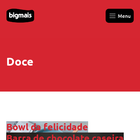
Menu
Doce
Bowl da felicidade
Barra de chocolate caseira