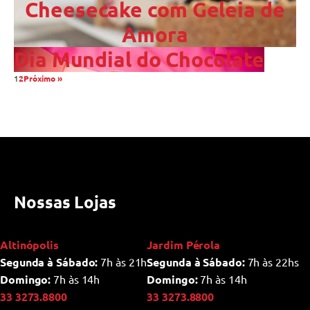
Cheesecake com Geleia de
Amora
Dia Mundial do Chocolate
1
2
Próximo »
Nossas Lojas
Altinópolis
Jardim Pérola
Segunda à Sábado:
7h às 21h
Segunda à Sábado:
7h às 22hs
Domingo:
7h às 14h
Domingo:
7h às 14h
33 3273.8800
33 3273.8800