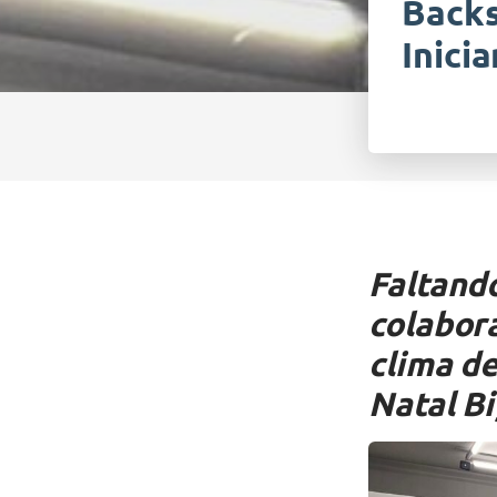
Backs
Inici
Faltand
colabor
clima de
Natal B