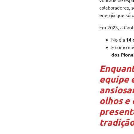
vontade de espal
colaboradores, s
energia que só 
Em 2023, a Cant
No dia
14 
E como nos
dos Pione
Enquant
equipe 
ansiosa
olhos e
present
tradição