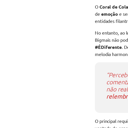
O
Coral de Col
de
emoção
e s
entidades filant
No entanto, ao 
Bigmais não pod
#ÉDiferente
. 
melodia harmoni
“Perceb
comenta
não rea
relemb
O principal requi