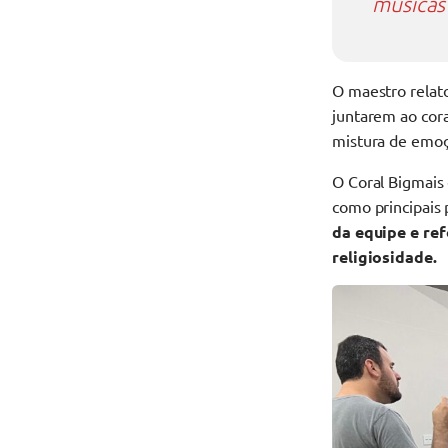
músicas 
O maestro relato
juntarem ao cora
mistura de emoç
O Coral Bigmais 
como principais 
da equipe e ref
religiosidade.