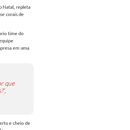
o Natal, repleta
se corais de
rio time do
 equipe
empresa em uma
or que
?’,
erto e cheio de