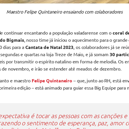
Maestro Felipe Quintaneiro ensaiando com colaboradores
de continuar encantando a população valadarense com o
coral d
 do Bigmais
, nosso time já iniciou o aquecimento para o grande 
0 dias para a
Cantata de Natal 2023
, os colaboradores já se re
 segundas e quartas na loja Treze de Maio, e já somam
30 parti
is por transmitir o espírito natalino em forma de melodia. Os e
s de novembro, e irão se estender até meados de dezembro.
canto e maestro
Felipe Quintaneiro
– que, junto ao RH, está en
primeira edição – está animado para guiar essa Big Equipe para
expectativa é tocar as pessoas com as canções e
 trazendo o sentimento de esperança, paz, amor 