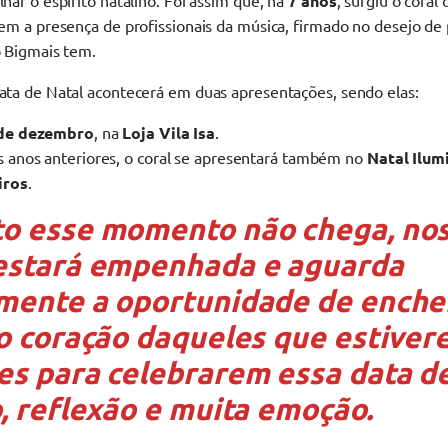
har o espírito natalino. Foi assim que, há
7 anos
, surgiu o coral 
em a presença de profissionais da música, firmado no desejo de
o Bigmais tem.
ata de Natal acontecerá em duas apresentações, sendo elas:
de dezembro
, na
Loja Vila Isa
.
 anos anteriores, o coral se apresentará também no
Natal Ilum
iros
.
o esse momento não chega, no
estará empenhada e aguarda
mente a oportunidade de enche
 o coração daqueles que estive
es para celebrarem essa data d
, reflexão e muita emoção.