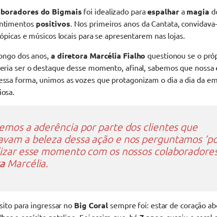
aboradores do Bigmais
foi idealizado para
espalhar
a
magia
d
entimentos
positivos
. Nos primeiros anos da Cantata, convidava-
rópicas e músicos locais para se apresentarem nas lojas.
longo dos anos,
a diretora Marcélia Fialho
questionou se o próp
eria ser o destaque desse momento, afinal, sabemos que nossa
Dessa forma, unimos as vozes que protagonizam o dia a dia da 
osa.
emos a aderência por parte dos clientes que
vam a beleza dessa ação e nos perguntamos ‘p
lizar esse momento com os nossos colaboradores
ra
Marcélia.
sito para ingressar no
Big Coral
sempre foi: estar de coração ab