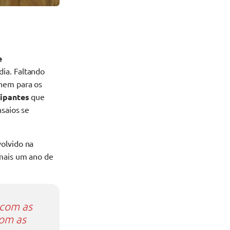
e
dia. Faltando
únem para os
cipantes
que
nsaios se
volvido na
 mais um ano de
 com as
com as