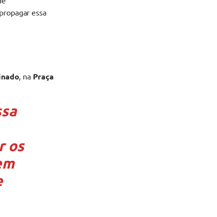
de
 propagar essa
inado
, na
Praça
ssa
r os
rem
e