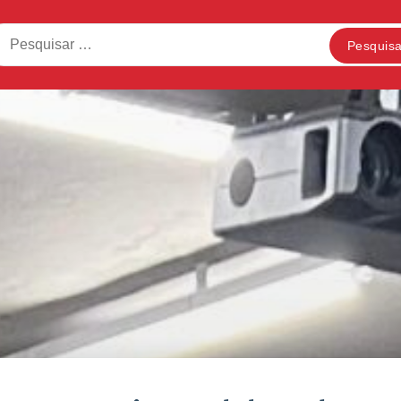
squisar
: