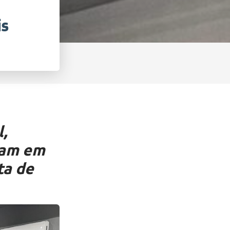
is
,
ram em
ta de