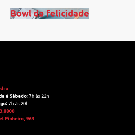
Bowl da felicidade
edro
da à Sábado:
7h às 22h
go:
7h às 20h
3.8800
ael Pinheiro, 963