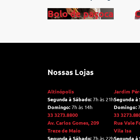
Bolo de paçoca
C
Nossas Lojas
Altinópolis
Jardim Pér
Segunda à Sábado:
7h às 21h
Segunda à 
Domingo:
7h às 14h
Domingo:
7
33 3273.8800
33 3273.88
Av. Carlos Gomes, 209
Rua Vale F
Treze de Maio
Vila Isa
Segunda à Sábado:
7h às 22h
Segunda à 