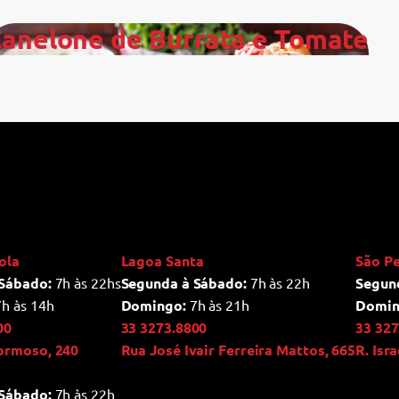
anelone de Burrata e Tomate
ola
Lagoa Santa
São P
Sábado:
7h às 22hs
Segunda à Sábado:
7h às 22h
Segun
h às 14h
Domingo:
7h às 21h
Domin
00
33 3273.8800
33 327
ormoso, 240
Rua José Ivair Ferreira Mattos, 665
R. Isr
Sábado:
7h às 22h