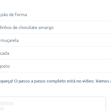
e pão de forma
dinhos de chocolate amargo
e muçarela
icada
gosto
esqueça! O passo a passo completo está no vídeo. Vamo