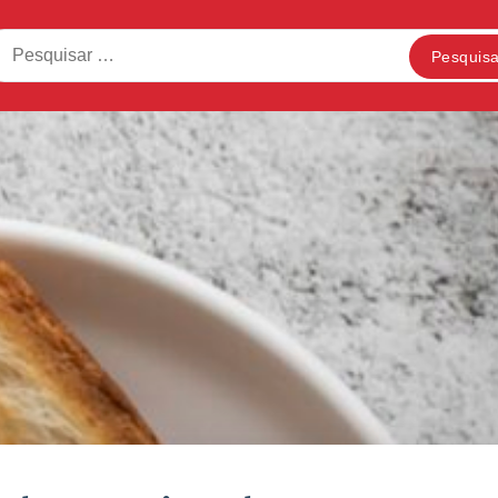
squisar
: