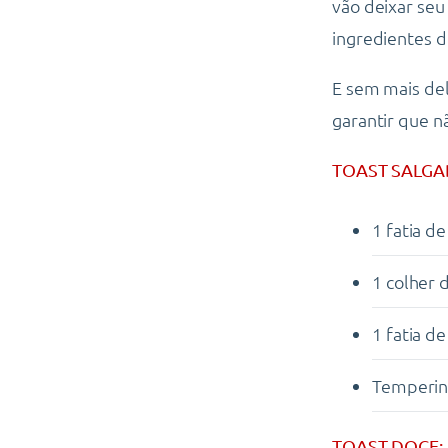
vão deixar seu
ingredientes d
E sem mais delo
garantir que nã
TOAST SALGA
1 fatia d
1 colher 
1 fatia d
Temperin
TOAST DOCE: