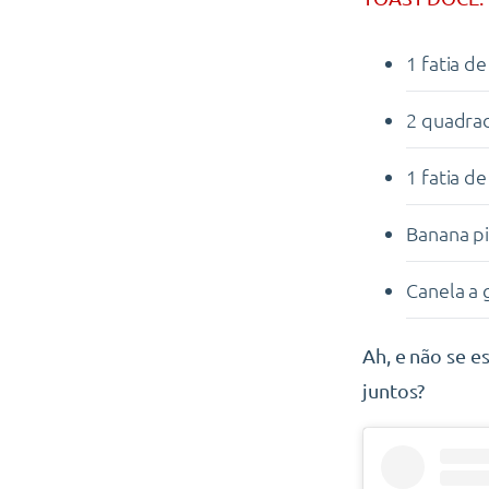
1 fatia d
2 quadra
1 fatia d
Banana p
Canela a 
Ah, e não se 
juntos?