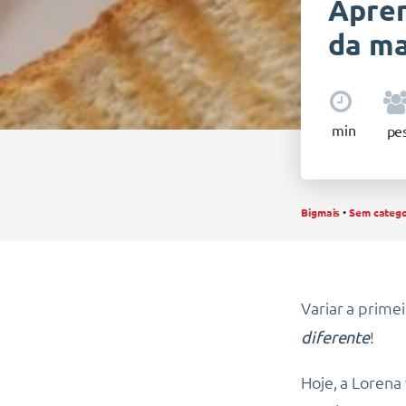
Apren
da m
min
pes
Bigmais
•
Sem catego
Variar a prime
!
diferente
Hoje, a Lorena