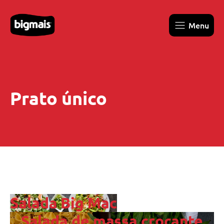
Menu
Prato único
Salada Big Mac
Salada de massa crocante