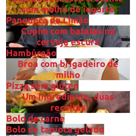
com molho de iogurte
Panqueca de Limão
Cupim com batatas na
cerveja escura
Hambúrgão
Broa com brigadeiro de
milho
Pizza sem glúten
Um ingrediente, duas
receitas
Bolo de carne
Bolo de tapioca gelado