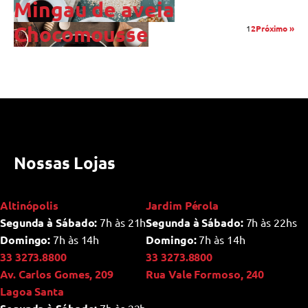
Mingau de aveia
Chocomousse
1
2
Próximo »
Nossas Lojas
Altinópolis
Jardim Pérola
Segunda à Sábado:
7h às 21h
Segunda à Sábado:
7h às 22hs
Domingo:
7h às 14h
Domingo:
7h às 14h
33 3273.8800
33 3273.8800
Av. Carlos Gomes, 209
Rua Vale Formoso, 240
Lagoa Santa