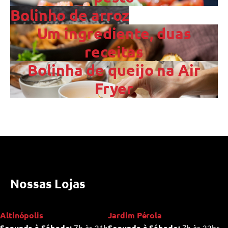
Bolinho de arroz
Um ingrediente, duas
receitas
Bolinha de queijo na Air
Fryer
Nossas Lojas
Altinópolis
Jardim Pérola
Segunda à Sábado:
7h às 21h
Segunda à Sábado:
7h às 22hs