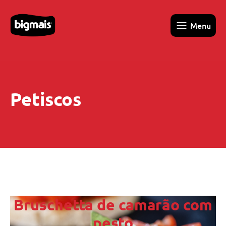
Menu
Petiscos
Bruschetta de camarão com
pesto