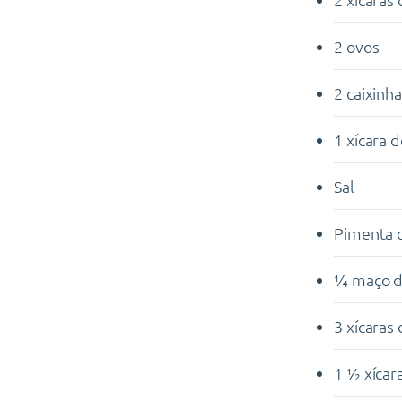
2 ovos
2 caixinh
1 xícara 
Sal
Pimenta 
¼ maço de
3 xícaras
1 ½ xícar