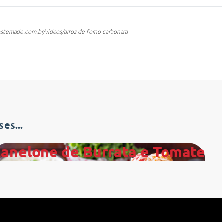
astemade.com.br/videos/arroz-de-forno-carbonara
es...
anelone de Burrata e Tomate