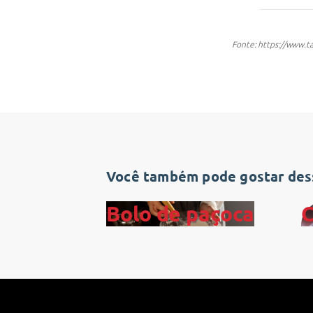
Fonte: https://www.t
Você também pode gostar dess
Bolo de paçoca
C