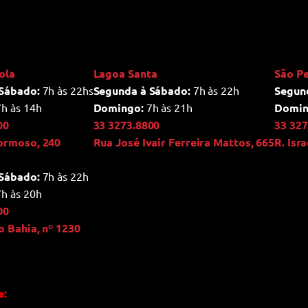
ola
Lagoa Santa
São P
Sábado:
7h às 22hs
Segunda à Sábado:
7h às 22h
Segun
h às 14h
Domingo:
7h às 21h
Domin
00
33 3273.8800
33 327
ormoso, 240
Rua José Ivair Ferreira Mattos, 665
R. Isr
Sábado:
7h às 22h
h às 20h
00
o Bahia, nº 1230
e: