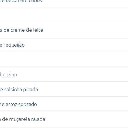
as de creme de leite
de requeijão
do reino
 salsinha picada
 de arroz sobrado
a de muçarela ralada