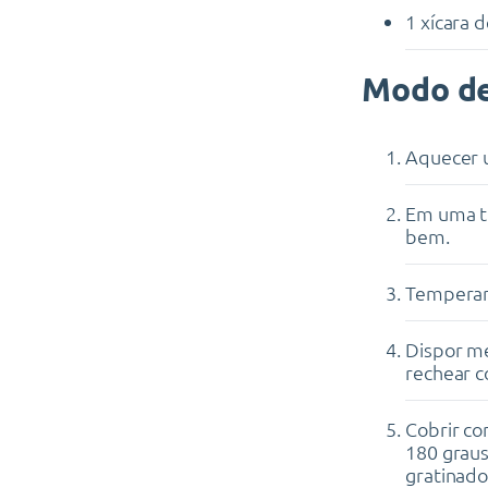
1 xícara 
Modo de
Aquecer u
Em uma ti
bem.
Temperar 
Dispor me
rechear c
Cobrir co
180 graus
gratinado