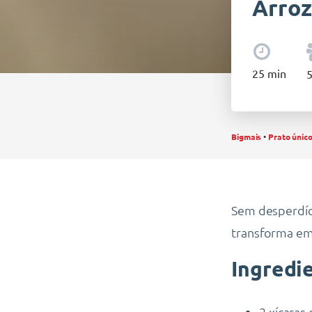
Arroz
25
min
Bigmais
•
Prato únic
Sem desperdíci
transforma em 
Ingredi
2 xícaras