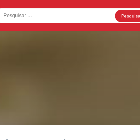
squisar
: