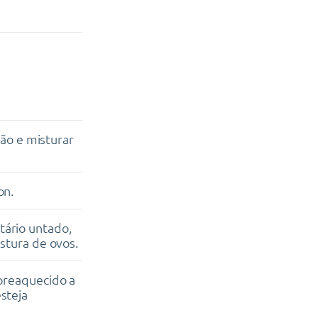
jão e misturar
on.
tário untado,
stura de ovos.
preaquecido a
steja