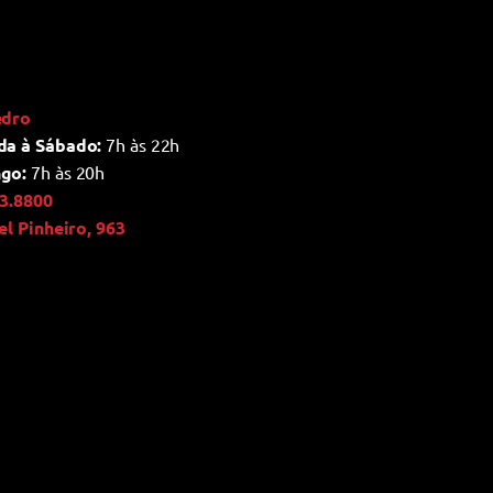
edro
da à Sábado:
7h às 22h
go:
7h às 20h
3.8800
ael Pinheiro, 963