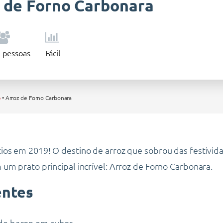
 de Forno Carbonara
5
pessoas
Fácil
o
•
Arroz de Forno Carbonara
os em 2019! O destino de arroz que sobrou das festivid
um prato principal incrível: Arroz de Forno Carbonara.
entes
 de bacon em cubos