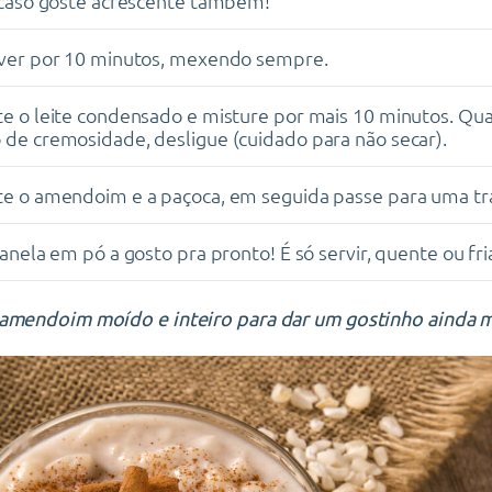
 caso goste acrescente também!
rver por 10 minutos, mexendo sempre.
e o leite condensado e misture por mais 10 minutos. Qua
de cremosidade, desligue (cuidado para não secar).
e o amendoim e a paçoca, em seguida passe para uma tr
canela em pó a gosto pra pronto! É só servir, quente ou fri
 amendoim moído e inteiro para dar um gostinho ainda ma