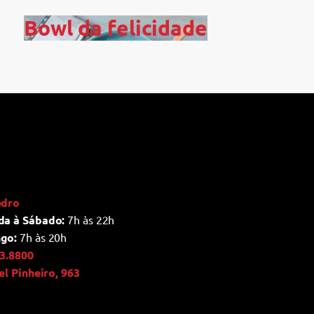
Bowl da felicidade
edro
da à Sábado:
7h às 22h
go:
7h às 20h
3.8800
ael Pinheiro, 963