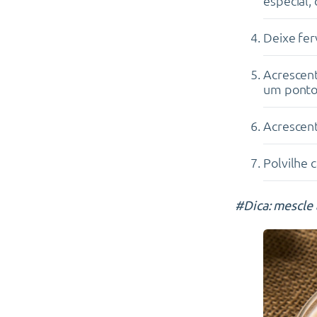
especial,
Deixe fe
Acrescent
um ponto 
Acrescent
Polvilhe 
#Dica: mescle