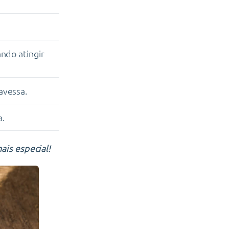
ndo atingir
avessa.
a.
is especial!