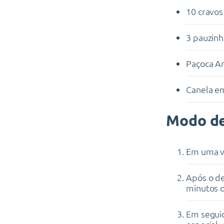
10 cravos
3 pauzinh
Paçoca A
Canela em
Modo de
Em uma va
Após o de
minutos o
Em seguid