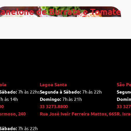
anelone de Burrata e Tomate
ola
Lagoa Santa
São P
Sábado:
7h às 22hs
Segunda à Sábado:
7h às 22h
Segun
h às 14h
Domingo:
7h às 21h
Domin
00
33 3273.8800
33 327
ormoso, 240
Rua José Ivair Ferreira Mattos, 665
R. Isr
Sábado:
7h às 22h