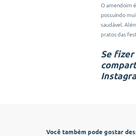
O amendoim é 
possuindo muit
saudável. Além
pratos das fest
Se fizer
compart
Instag
Você também pode gostar dess