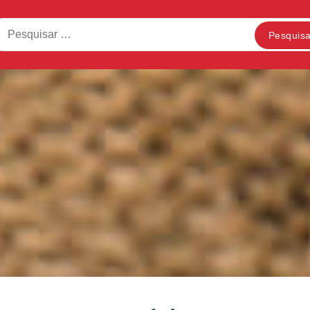
squisar
: