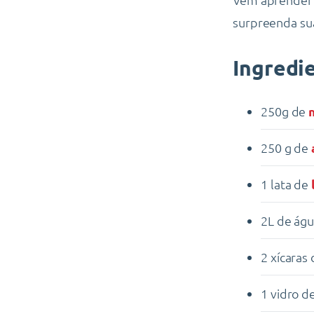
surpreenda sua
Ingredi
250g de
250 g de
1 lata de
2L de ág
2 xícaras
1 vidro d