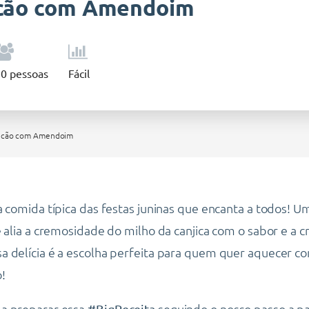
icão com Amendoim
10
pessoas
Fácil
jicão com Amendoim
a comida típica das festas juninas que encanta a todos! U
e alia a cremosidade do milho da canjica com o sabor e a c
a delícia é a escolha perfeita para quem quer aquecer 
!
a preparar essa
seguindo o nosso passo a p
#BigReceita