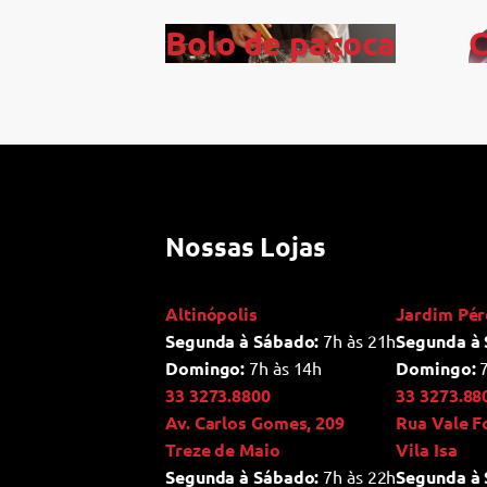
Bolo de paçoca
C
Nossas Lojas
Altinópolis
Jardim Pér
Segunda à Sábado:
7h às 21h
Segunda à 
Domingo:
7h às 14h
Domingo:
7
33 3273.8800
33 3273.88
Av. Carlos Gomes, 209
Rua Vale F
Treze de Maio
Vila Isa
Segunda à Sábado:
7h às 22h
Segunda à 