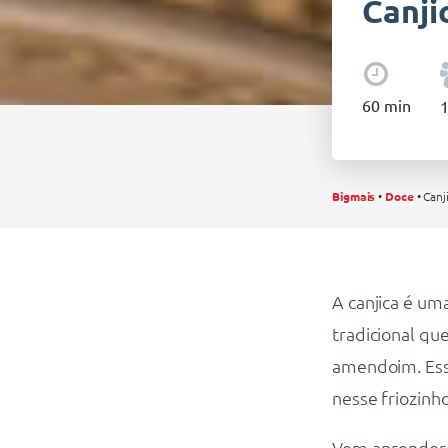
Canj
60
min
Bigmais
•
Doce
•
Can
A canjica é um
tradicional qu
amendoim. Ess
nesse friozinho
Vem aprender 