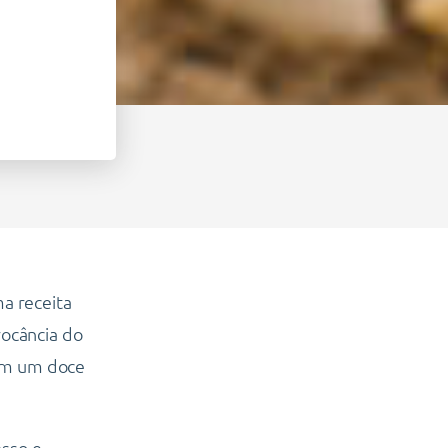
ma receita
rocância do
com um doce
asso e