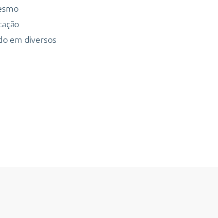
Mesmo
tação
ndo em diversos