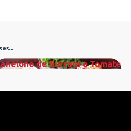
es...
anelone de Burrata e Tomate