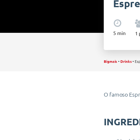
Espre
5
min
1
Bigmais
•
Drinks
•
Esp
O famoso Espre
INGRED