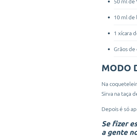
50 ml de
10 ml de 
1 xícara 
Grãos de 
MODO D
Na coquetelei
Sirva na taça d
Depois é só ap
Se fizer e
a gente n