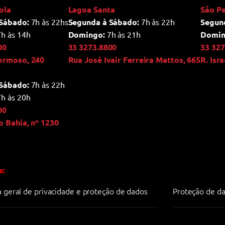
ola
Lagoa Santa
São P
Sábado:
7h às 22hs
Segunda à Sábado:
7h às 22h
Segun
h às 14h
Domingo:
7h às 21h
Domin
00
33 3273.8800
33 327
ormoso, 240
Rua José Ivair Ferreira Mattos, 665
R. Isr
Sábado:
7h às 22h
h às 20h
00
o Bahia, nº 1230
e:
ca geral de privacidade e proteção de dados
Proteção de da