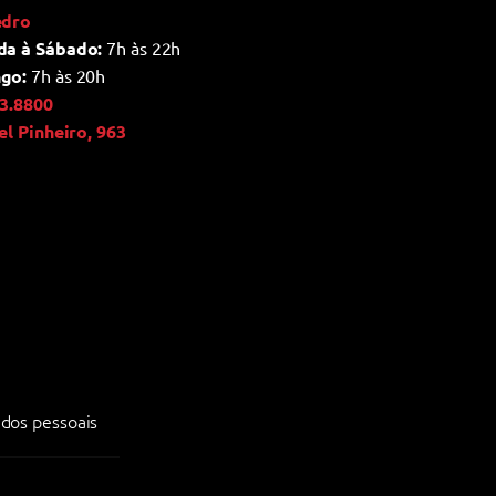
edro
da à Sábado:
7h às 22h
go:
7h às 20h
3.8800
ael Pinheiro, 963
dos pessoais