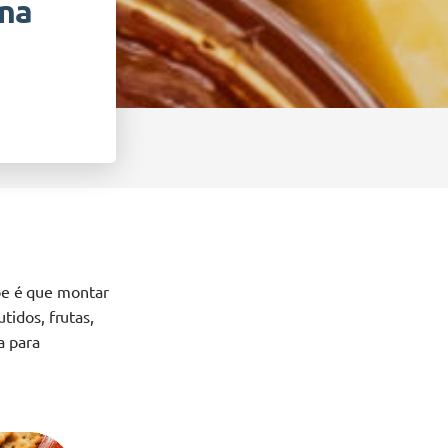
ina
abe é que montar
idos, frutas,
a para