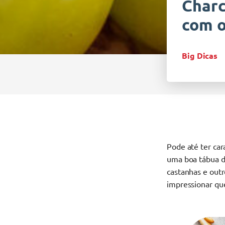
Charc
com o
Big Dicas
Pode até ter car
uma boa tábua de
castanhas e out
impressionar q