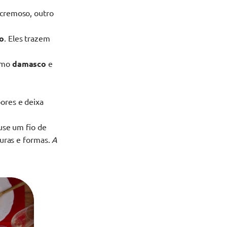
 cremoso, outro
o
. Eles trazem
omo
damasco
e
ores e deixa
 use um fio de
turas e formas.
A