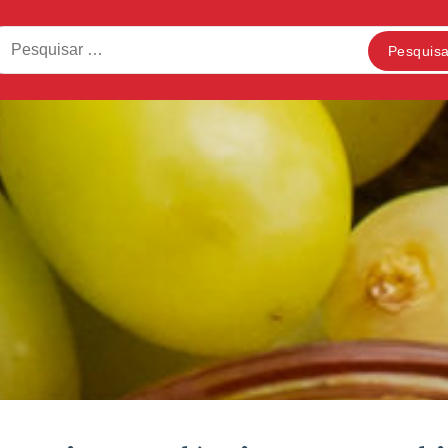
squisar
: