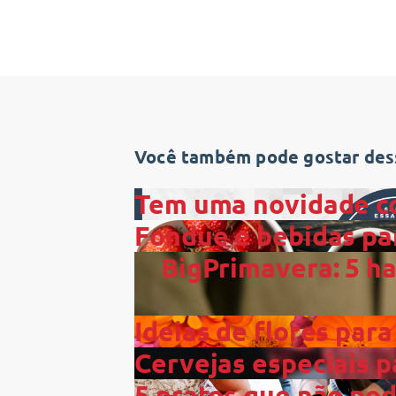
Você também pode gostar dess
Tem uma novidade c
Fondue e bebidas pa
BigPrimavera: 5 ha
Ideias de flores para
Cervejas especiais p
5 pratos que não po