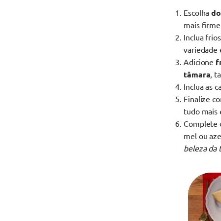
Escolha
do
mais firme
Inclua fri
variedade
Adicione
f
tâmara
, 
Inclua as 
Finalize c
tudo mais 
Complete
mel ou aze
beleza da 