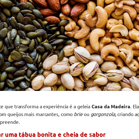
e que transforma a experiência é a geleia
Casa da Madeira
. El
om queijos mais marcantes, como
brie
ou
gorgonzola
, criando a
rpreende.
 uma tábua bonita e cheia de sabor