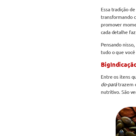
Essa tradição d
transformando c
promover moment
cada detalhe faz
Pensando nisso,
tudo o que você
BigIndicaçã
Entre os itens q
do-pará
trazem c
nutritivo. São v