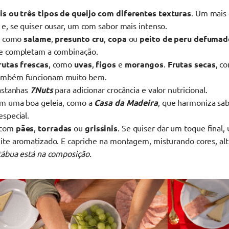
is ou três tipos de queijo com diferentes texturas
. Um mais
 e, se quiser ousar, um com sabor mais intenso.
os como
salame
,
presunto cru
,
copa
ou
peito de peru defumad
 e completam a combinação.
rutas frescas
, como
uvas
,
figos
e
morangos
.
Frutas secas
, c
também funcionam muito bem.
castanhas
7Nuts
para adicionar crocância e valor nutricional.
om uma boa geleia, como a
Casa da Madeira
, que harmoniza sab
especial.
 com
pães
,
torradas
ou
grissinis
. Se quiser dar um toque final,
ite aromatizado. E capriche na montagem, misturando cores, al
tábua está na composição.