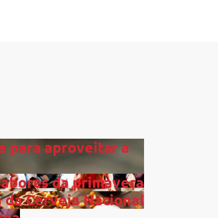
s para aproveitar a
Sabores da primavera
a da Cerveja Nacional
coa