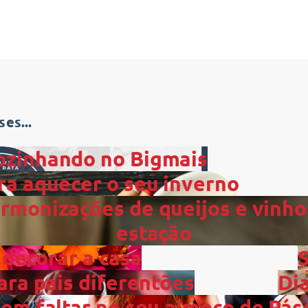
es...
ozinhando no Bigmais
ra aquecer o seu inverno
rmonizações de queijos e vinho
estação
 decorar a casa
ara pais diferentões
Di
dem faltar no seu almoço de Pás