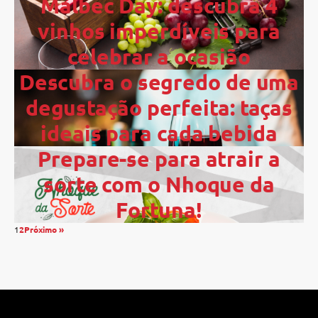
Malbec Day: descubra 4
vinhos imperdíveis para
celebrar a ocasião
Descubra o segredo de uma
degustação perfeita: taças
ideais para cada bebida
Prepare-se para atrair a
sorte com o Nhoque da
Fortuna!
1
2
Próximo »