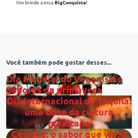
Um brinde a essa
BigConquista
!
Você também pode gostar desses...
Dia Mundial do Veganismo
Sabores da primavera
Dia Internacional da Tequila:
uma dose da cultura
mexicana
Ceviche: o sabor que virou