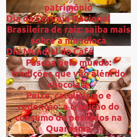
patrimônio
Dia da Cerveja Nacional
Brasileira de raiz: saiba mais
sobre a mandioca
Dia Mundial do Café
Páscoa pelo mundo:
tradições que vão além do
chocolate
Peixe, catolicismo e
redenção: a tradição do
consumo de pescados na
Quaresma