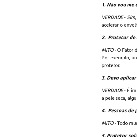
1. Não vou me e
VERDADE
-
Sim
acelerar o enve
2. Protetor de
MITO
- O Fator 
Por exemplo, um
protetor.
3. Devo aplicar
VERDADE
- É im
a pele seca, alg
4. Pessoas de 
MITO
- Todo mun
5. Protetor sol