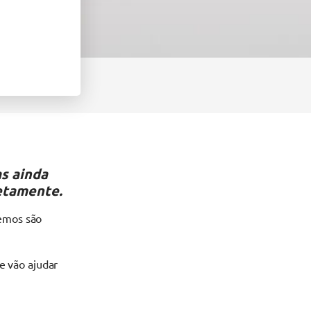
as ainda
etamente.
temos são
e vão ajudar