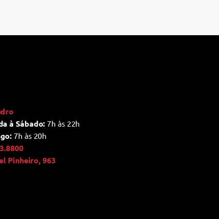
edro
da à Sábado:
7h às 22h
go:
7h às 20h
3.8800
ael Pinheiro, 963