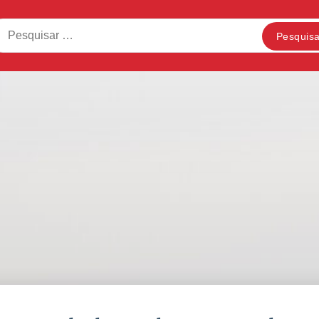
squisar
: