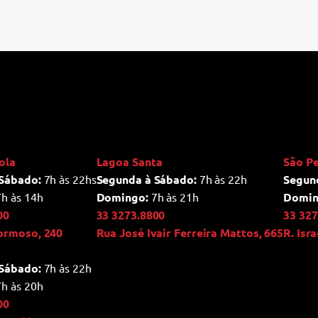
ola
Lagoa Santa
São P
Sábado:
7h às 22hs
Segunda à Sábado:
7h às 22h
Segun
h às 14h
Domingo:
7h às 21h
Domin
00
33 3273.8800
33 327
ormoso, 240
Rua José Ivair Ferreira Mattos, 665
R. Isr
Sábado:
7h às 22h
h às 20h
00